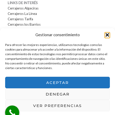
LINKS DE INTERÉS
Cerrajeros Algeciras
Cerrajeros La Linea
Cerrajeros Tarifa
Cerrajeros los Barrios
Cerrajeros Sabinillas
Gestionar consentimiento
Cerrajeros san Roque
Cerrajeros Sotogrande
Para ofrecer las mejores experiencias, utilizamos tecnologías como las
Cerrajeros Estepona
cookies para almacenar y/o acceder a la información del dispositivo. El
Cerrajeros Marbella
consentimiento de estas tecnologías nos permitirá procesar datos como el
comportamiento de navegación o las identificaciones únicas en este sitio.
No consentir o retirar el consentimiento, puede afectar negativamente a
ciertas características y funciones.
Política de Privacidad
Política de Cookies
Aviso Legal
ACEPTAR
DENEGAR
Copyright © 2026 Cerrajeros La Línea 676.77.28.79 | Powered by
VER PREFERENCIAS
Cerrajeros La Línea 676.77.28.79