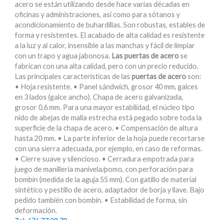
acero se están utilizando desde hace varias décadas en
oficinas y administraciones, así como para sótanos y
acondicionamiento de buhardillas. Son robustas, estables de
forma y resistentes. El acabado de alta calidad es resistente
a la luz y al calor, insensible a las manchas y fácil de limpiar
con un trapo y agua jabonosa.
Las puertas de acero
se
fabrican con una alta calidad, pero con un precio reducido.
Las principales características de las
puertas de acero
son:
• Hoja resistente. • Panel sándwich, grosor 40 mm, galces
en 3 lados (galce ancho). Chapa de acero galvanizada,
grosor 0,6 mm. Para una mayor estabilidad, el núcleo tipo
nido de abejas de malla estrecha está pegado sobre toda la
superficie de la chapa de acero. • Compensación de altura
hasta 20 mm. • La parte inferior de la hoja puede recortarse
con una sierra adecuada, por ejemplo, en caso de reformas.
• Cierre suave y silencioso. • Cerradura empotrada para
juego de manillería manivela/pomo, con perforación para
bombín (medida de la aguja 55 mm). Con gatillo de material
sintético y pestillo de acero, adaptador de borja y llave. Bajo
pedido también con bombín. • Estabilidad de forma, sin
deformación.