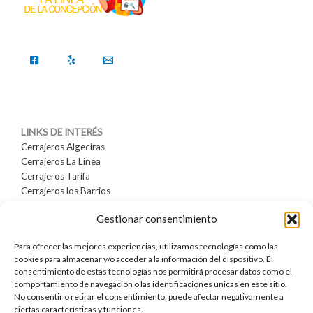
LINKS DE INTERÉS
Cerrajeros Algeciras
Cerrajeros La Linea
Cerrajeros Tarifa
Cerrajeros los Barrios
Cerrajeros Sabinillas
Gestionar consentimiento
Cerrajeros san Roque
Cerrajeros Sotogrande
Para ofrecer las mejores experiencias, utilizamos tecnologías como las
Cerrajeros Estepona
cookies para almacenar y/o acceder a la información del dispositivo. El
Cerrajeros Marbella
consentimiento de estas tecnologías nos permitirá procesar datos como el
comportamiento de navegación o las identificaciones únicas en este sitio.
No consentir o retirar el consentimiento, puede afectar negativamente a
ciertas características y funciones.